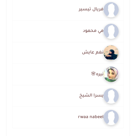
فريال تيسير
مي محمود
نغم عايش
نيره🌸
يسرا الشيخ
rwaa nabeel