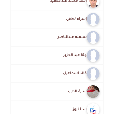
أحمد محمد عبدالحميد
إسراء لطفي
بسمله عبدالناصر
جنة عبد العزيز
خالد اسماعيل
سارة الديب
سبأ نيوز