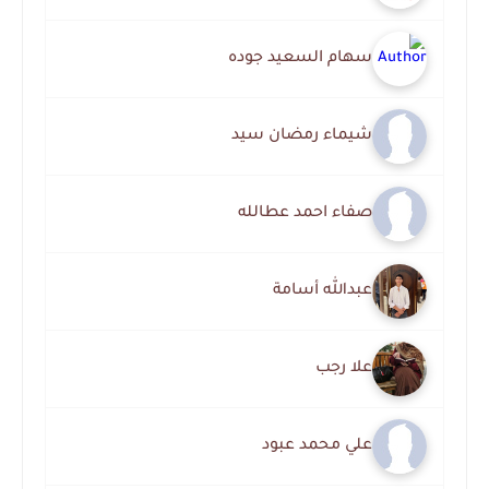
سهام السعيد جوده
شيماء رمضان سيد
صفاء احمد عطالله
عبدالله أسامة
علا رجب
علي محمد عبود