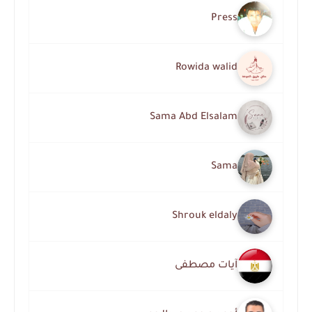
Press
Rowida walid
Sama Abd Elsalam
Sama
Shrouk eldaly
آيات مصطفى