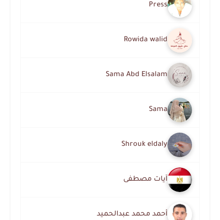
Press
Rowida walid
Sama Abd Elsalam
Sama
Shrouk eldaly
آيات مصطفى
أحمد محمد عبدالحميد