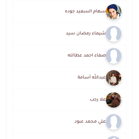
سهام السعيد جوده
شيماء رمضان سيد
صفاء احمد عطالله
عبدالله أسامة
علا رجب
علي محمد عبود