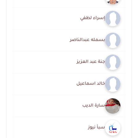
إسراء لطفي
بسمله عبدالناصر
جنة عبد العزيز
خالد اسماعيل
سارة الديب
سبأ نيوز