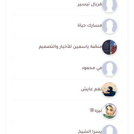
فريال تيسير
مسارك حياة
منصّة ياسمين للأخبار والتصميم
مي محمود
نغم عايش
نيره🌸
يسرا الشيخ