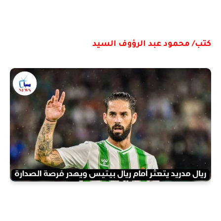
كتب/ محمود عبد الرؤوف السيد