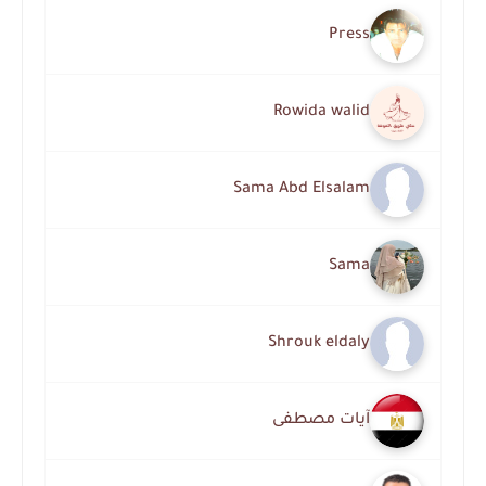
Press
Rowida walid
Sama Abd Elsalam
Sama
Shrouk eldaly
آيات مصطفى