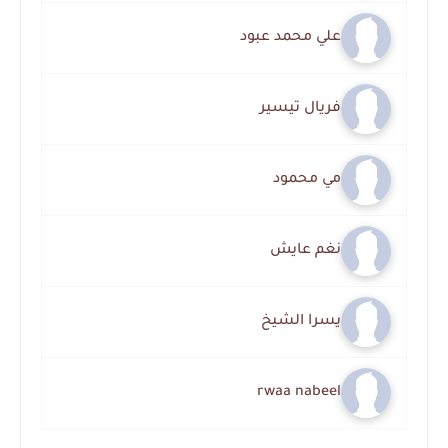
علي محمد عبود
فريال تيسير
مي محمود
نغم عايش
يسرا الشيخ
rwaa nabeel