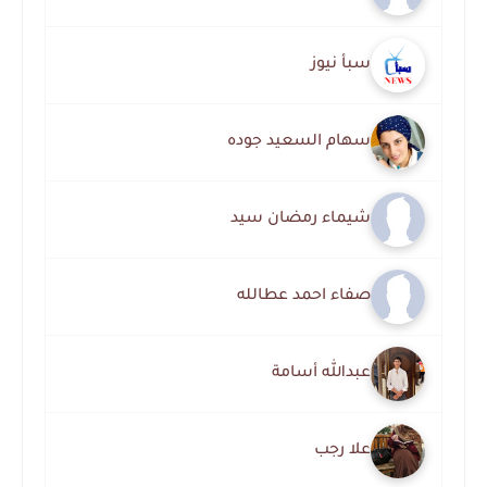
سبأ نيوز
سهام السعيد جوده
شيماء رمضان سيد
صفاء احمد عطالله
عبدالله أسامة
علا رجب