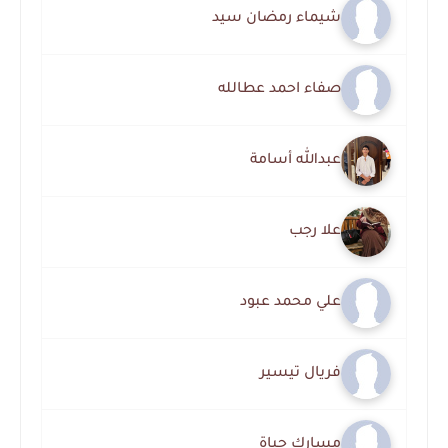
شيماء رمضان سيد
صفاء احمد عطالله
عبدالله أسامة
علا رجب
علي محمد عبود
فريال تيسير
مسارك حياة