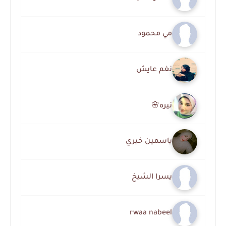
مي محمود
نغم عايش
نيره🌸
ياسمين خيري
يسرا الشيخ
rwaa nabeel