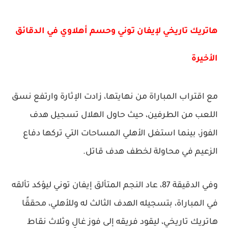
هاتريك تاريخي لإيفان توني وحسم أهلاوي في الدقائق
الأخيرة
مع اقتراب المباراة من نهايتها، زادت الإثارة وارتفع نسق
اللعب من الطرفين، حيث حاول الهلال تسجيل هدف
الفوز، بينما استغل الأهلي المساحات التي تركها دفاع
الزعيم في محاولة لخطف هدف قاتل.
وفي الدقيقة 87، عاد النجم المتألق إيفان توني ليؤكد تألقه
في المباراة، بتسجيله الهدف الثالث له وللأهلي، محققًا
هاتريك تاريخي، ليقود فريقه إلى فوز غالٍ وثلاث نقاط