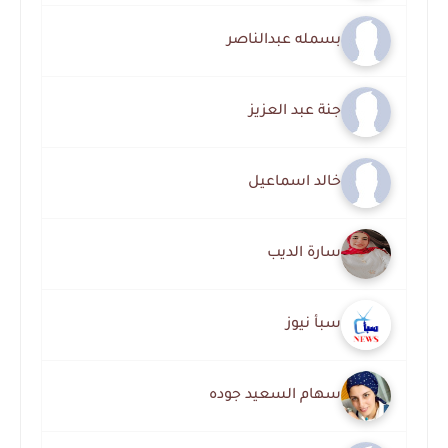
بسمله عبدالناصر
جنة عبد العزيز
خالد اسماعيل
سارة الديب
سبأ نيوز
سهام السعيد جوده