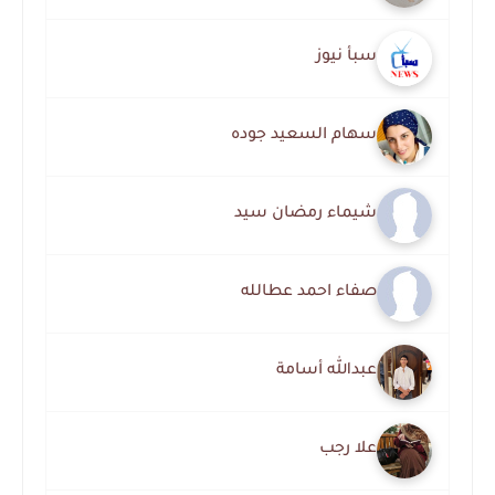
سبأ نيوز
سهام السعيد جوده
شيماء رمضان سيد
صفاء احمد عطالله
عبدالله أسامة
علا رجب