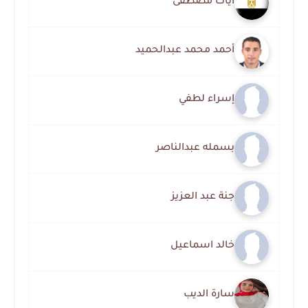
آيات مصطفى
أحمد محمد عبدالحميد
إسراء لطفي
بسمله عبدالناصر
جنة عبد العزيز
خالد اسماعيل
سارة الديب