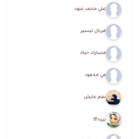
علي محمد عبود
فريال تيسير
مسارك حياة
مي محمود
نغم عايش
نيره🌸