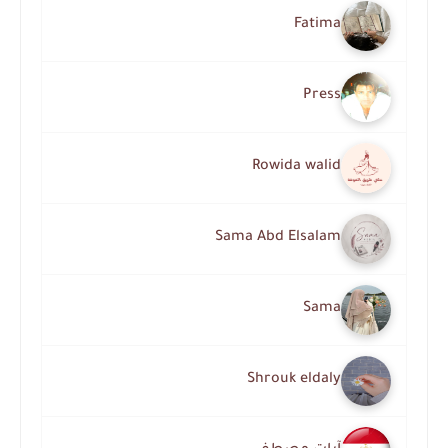
Fatima
Press
Rowida walid
Sama Abd Elsalam
Sama
Shrouk eldaly