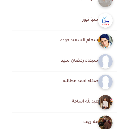
سبأ نيوز
سهام السعيد جوده
شيماء رمضان سيد
صفاء احمد عطالله
عبدالله أسامة
علا رجب