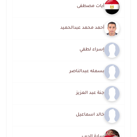
آيات مصطفى
أحمد محمد عبدالحميد
إسراء لطفي
بسمله عبدالناصر
جنة عبد العزيز
خالد اسماعيل
سارة الديب