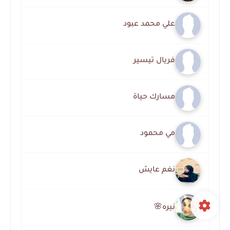
علي محمد عبود
فريال تيسير
مسارك حياة
مي محمود
نغم عايش
نيره🌸