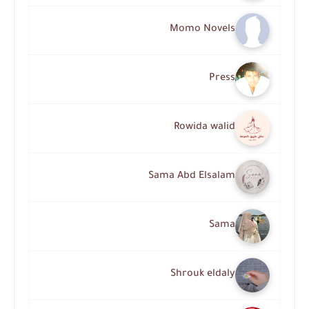
Momo Novels
Press
Rowida walid
Sama Abd Elsalam
Sama
Shrouk eldaly