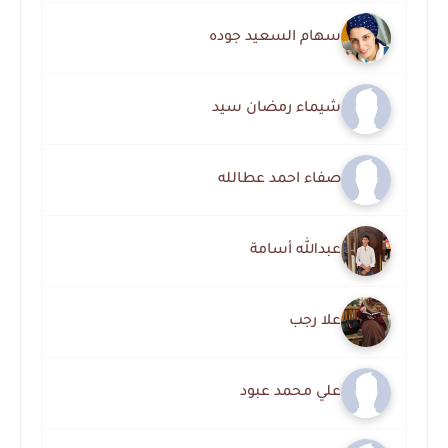
سهام السعيد جوده
شيماء رمضان سيد
صفاء احمد عطالله
عبدالله أسامة
علا رجب
علي محمد عبود