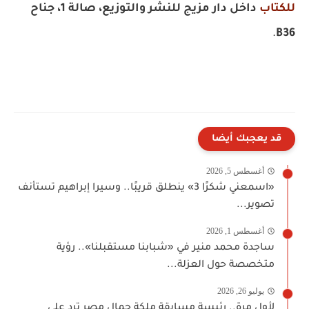
للكتاب
داخل دار مزيج للنشر والتوزيع، صالة 1، جناح
.
B36
قد يعجبك أيضا
أغسطس 5, 2026
«اسمعني شكرًا 3» ينطلق قريبًا.. وسيرا إبراهيم تستأنف
تصوير...
أغسطس 1, 2026
ساجدة محمد منير في «شبابنا مستقبلنا».. رؤية
متخصصة حول العزلة...
يوليو 26, 2026
لأول مرة.. رئيسة مسابقة ملكة جمال مصر ترد على