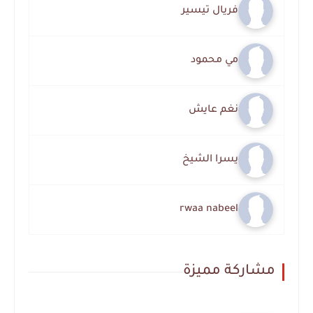
فريال تيسير
مي محمود
نغم عايش
يسرا الشيخ
rwaa nabeel
مشاركة مميزة