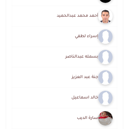
أحمد محمد عبدالحميد
إسراء لطفي
بسمله عبدالناصر
جنة عبد العزيز
خالد اسماعيل
سارة الديب