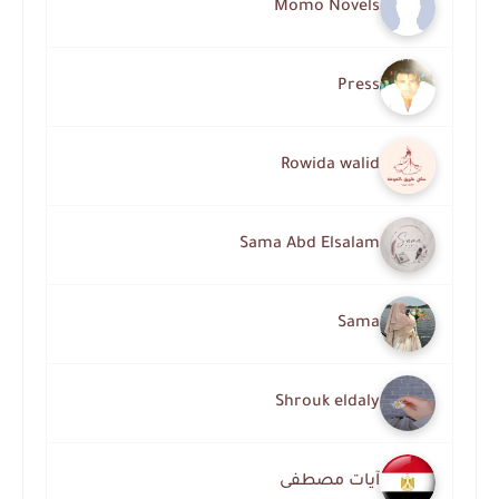
Momo Novels
Press
Rowida walid
Sama Abd Elsalam
Sama
Shrouk eldaly
آيات مصطفى