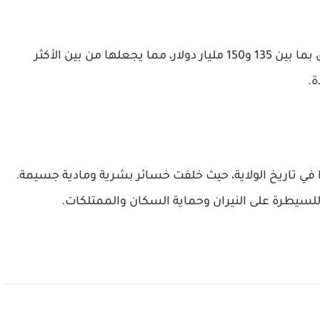
وتُقدر الخسائر الاقتصادية الناجمة عن هذه الحرائق بما بين 135 و150 مليار دولار، مما يجعلها من بين الأكثر
ة.
رًا في تاريخ الولاية، حيث خلفت خسائر بشرية ومادية جسيمة.
لسيطرة على النيران وحماية السكان والممتلكات.