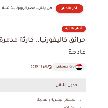
هل يقترب عصر الروبوتات؟ تسلا تراهن على “Optimus
آخر الأخبار
أخبار عالمية
حرائق كاليفورنيا.. كارثة مد
فادحة
آيات مصطفى
يناير 13, 2025
جدول التنقل
الخسائر البشرية والمادية:
الوفيات: