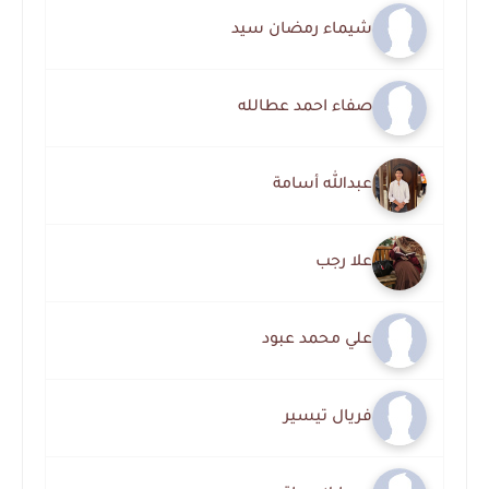
شيماء رمضان سيد
صفاء احمد عطالله
عبدالله أسامة
علا رجب
علي محمد عبود
فريال تيسير