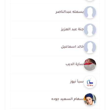
بسمله عبدالناصر
جنة عبد العزيز
خالد اسماعيل
سارة الديب
سبأ نيوز
سهام السعيد جوده