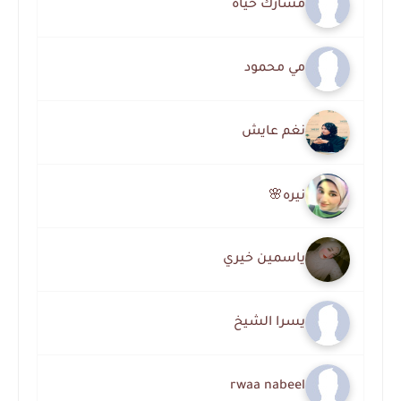
مسارك حياة
مي محمود
نغم عايش
نيره🌸
ياسمين خيري
يسرا الشيخ
rwaa nabeel