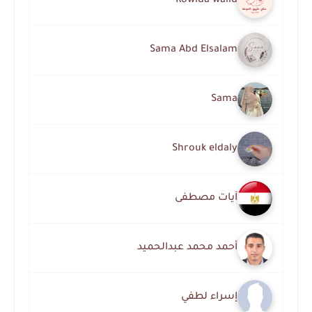
Rowida walid
Sama Abd Elsalam
Sama
Shrouk eldaly
آيات مصطفى
أحمد محمد عبدالحميد
إسراء لطفي