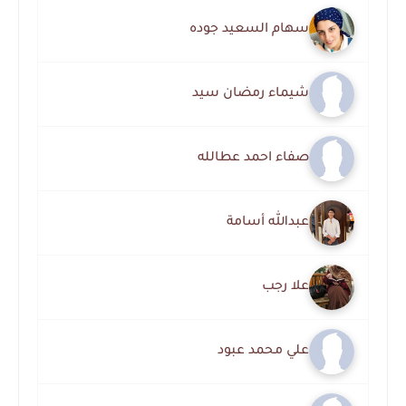
سهام السعيد جوده
شيماء رمضان سيد
صفاء احمد عطالله
عبدالله أسامة
علا رجب
علي محمد عبود