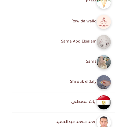
Press
Rowida walid
Sama Abd Elsalam
Sama
Shrouk eldaly
آيات مصطفى
أحمد محمد عبدالحميد