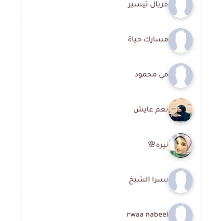
فريال تيسير
مسارك حياة
مي محمود
نغم عايش
نيره🌸
يسرا الشيخ
rwaa nabeel