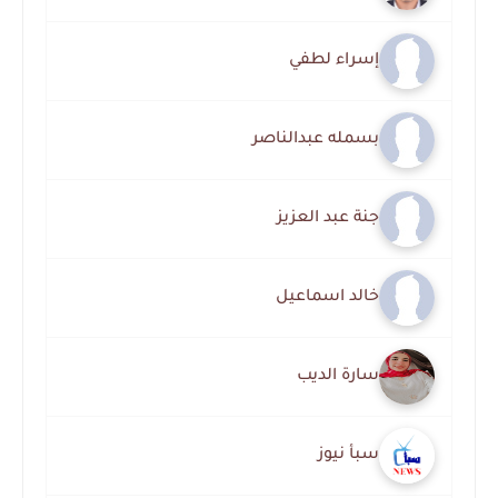
إسراء لطفي
بسمله عبدالناصر
جنة عبد العزيز
خالد اسماعيل
سارة الديب
سبأ نيوز