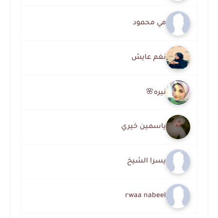
مي محمود
نغم عايش
نيره🌸
ياسمين خيري
يسرا الشيخ
rwaa nabeel