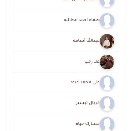
صفاء احمد عطالله
عبدالله أسامة
علا رجب
علي محمد عبود
فريال تيسير
مسارك حياة