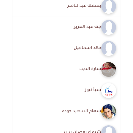
بسمله عبدالناصر
جنة عبد العزيز
خالد اسماعيل
سارة الديب
سبأ نيوز
سهام السعيد جوده
شيماء رمضان سيد