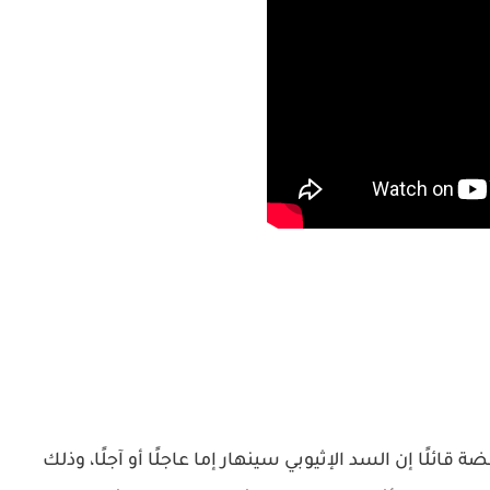
ائلًا إن السد الإثيوبي سينهار إما عاجلًا أو آجلًا، وذلك