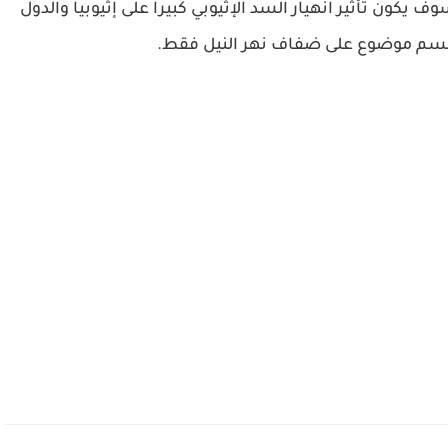
رقة العلمية التي أصدرها في عام 2020، وسوف يكون تأثير انهيار السد الإثيوبي كبيرا على إثيوبيا والدول
عن جسم موضوع على ضفاف نهر النيل فقط.