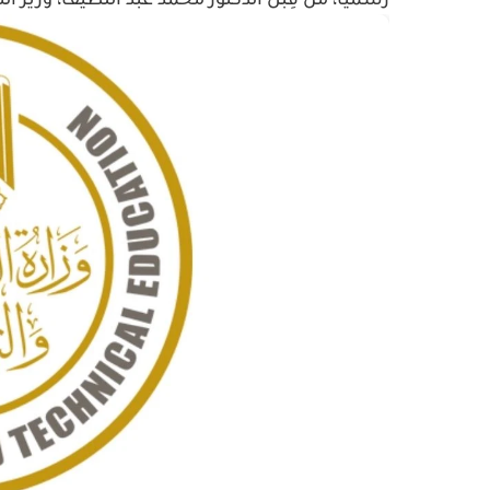
رسميًا، من قِبل الدكتور محمد عبد اللطيف، وزير التر