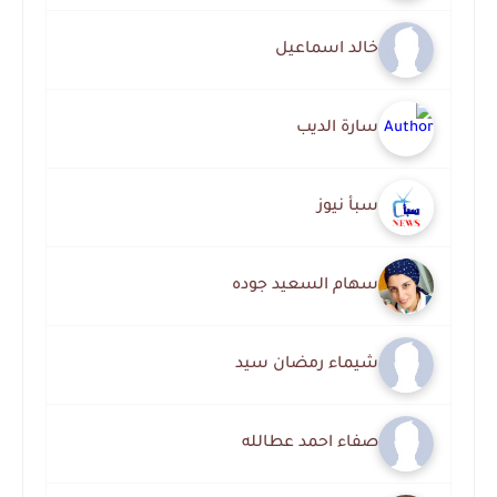
خالد اسماعيل
سارة الديب
سبأ نيوز
سهام السعيد جوده
شيماء رمضان سيد
صفاء احمد عطالله