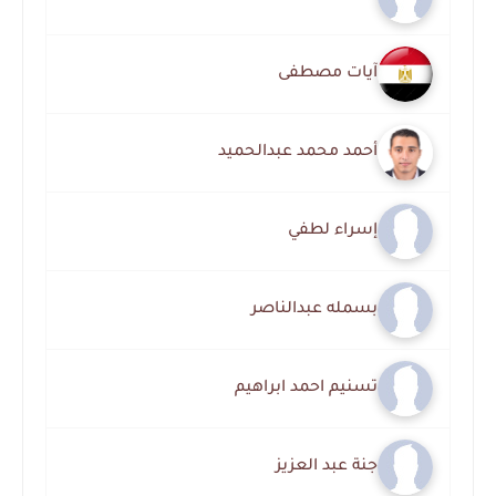
آيات مصطفى
أحمد محمد عبدالحميد
إسراء لطفي
بسمله عبدالناصر
تسنيم احمد ابراهيم
جنة عبد العزيز