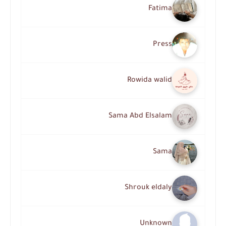
Fatima
Press
Rowida walid
Sama Abd Elsalam
Sama
Shrouk eldaly
Unknown