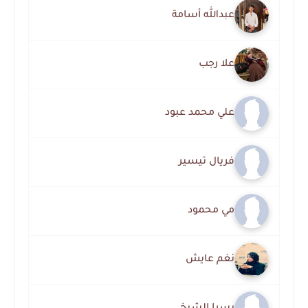
عبدالله أسامة
علا رجب
علي محمد عبود
فريال تيسير
مي محمود
نغم عايش