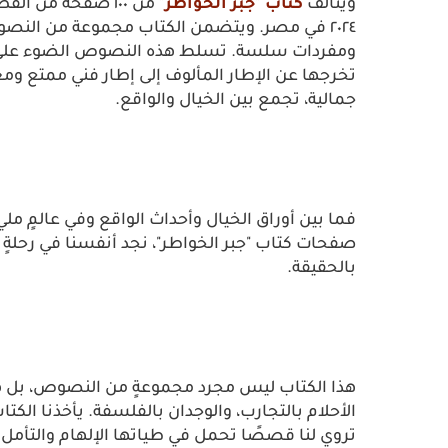
ويتألف
كتاب "جبر الخواطر"
من ١٠٠ صفحة من
٢٠٢٤ في مصر. ويتضمن الكتاب مجموعة من النصوص
ومفردات سلسة. تسلط هذه النصوص الضوء على حا
تخرجها عن الإطار المألوف إلى إطار فني ممتع ومغ
جمالية، تجمع بين الخيال والواقع.
فما بين أوراق الخيال وأحداث الواقع وفي عالمٍ مليء
صفحات كتاب "جبر الخواطر"، نجد أنفسنا في رحلةٍ سا
بالحقيقة.
هذا الكتاب ليس مجرد مجموعةٍ من النصوص، بل هو 
الأحلام بالتجارب، والوجدان بالفلسفة. يأخذنا الكت
تروي لنا قصصًا تحمل في طياتها الإلهام والتأمل.