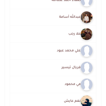
صفاء احمد عطالله
عبدالله أسامة
علا رجب
علي محمد عبود
فريال تيسير
مي محمود
نغم عايش