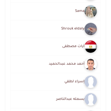
Sama
Shrouk eldaly
آيات مصطفى
أحمد محمد عبدالحميد
إسراء لطفي
بسمله عبدالناصر