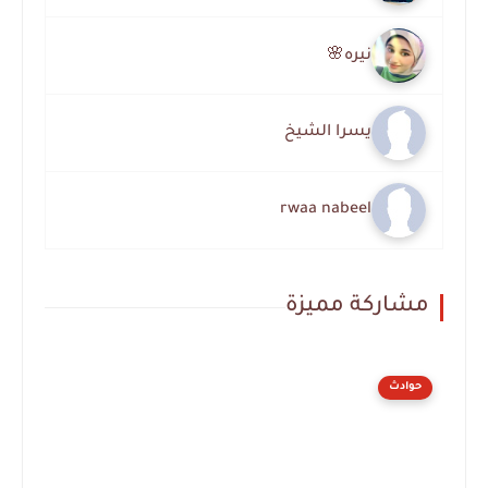
نيره🌸
يسرا الشيخ
rwaa nabeel
مشاركة مميزة
حوادث