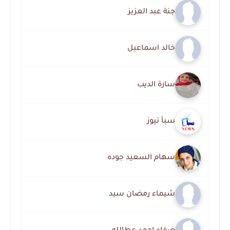
جنة عبد العزيز
خالد اسماعيل
سارة الديب
سبأ نيوز
سهام السعيد جوده
شيماء رمضان سيد