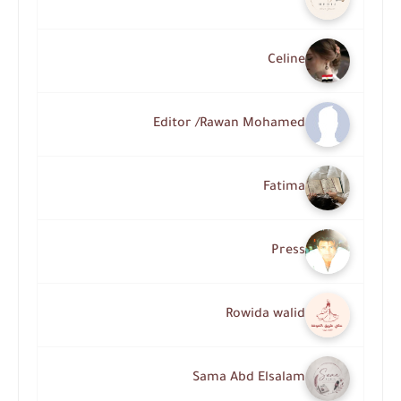
Celine
Editor /Rawan Mohamed
Fatima
Press
Rowida walid
Sama Abd Elsalam