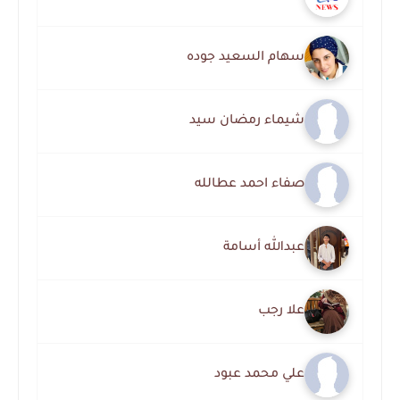
سهام السعيد جوده
شيماء رمضان سيد
صفاء احمد عطالله
عبدالله أسامة
علا رجب
علي محمد عبود