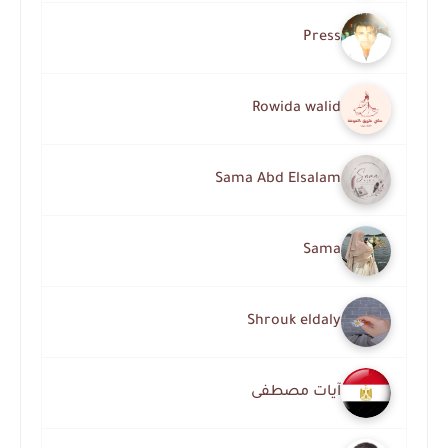
Press
Rowida walid
Sama Abd Elsalam
Sama
Shrouk eldaly
آيات مصطفى