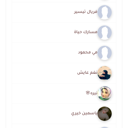
فريال تيسير
مسارك حياة
مي محمود
نغم عايش
نيره🌸
ياسمين خيري