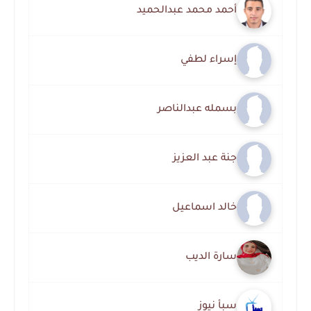
أحمد محمد عبدالحميد
إسراء لطفي
بسمله عبدالناصر
جنة عبد العزيز
خالد اسماعيل
سارة الديب
سبأ نيوز