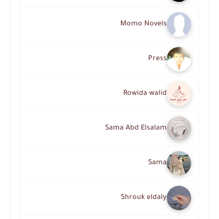
Momo Novels
Press
Rowida walid
Sama Abd Elsalam
Sama
Shrouk eldaly