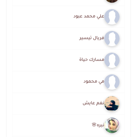
علي محمد عبود
فريال تيسير
مسارك حياة
مي محمود
نغم عايش
نيره🌸