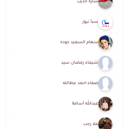
سارة الديب
سبأ نيوز
سهام السعيد جوده
شيماء رمضان سيد
صفاء احمد عطالله
عبدالله أسامة
علا رجب