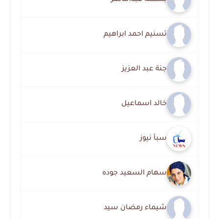
تسنيم احمد ابراهيم
جنة عبد العزيز
خالد اسماعيل
سبأ نيوز
سهام السعيد جوده
شيماء رمضان سيد