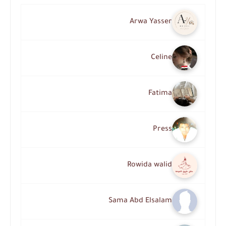
Arwa Yasser
Celine
Fatima
Press
Rowida walid
Sama Abd Elsalam