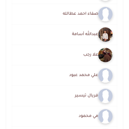
صفاء احمد عطالله
عبدالله أسامة
علا رجب
علي محمد عبود
فريال تيسير
مي محمود