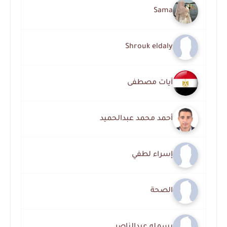
Sama
Shrouk eldaly
آيات مصطفى
أحمد محمد عبدالحميد
إسراء لطفي
الصحة
بسمله عبدالناصر