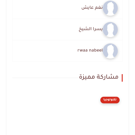
نغم عايش
يسرا الشيخ
rwaa nabeel
مشاركة مميزة
تكنولوجيا