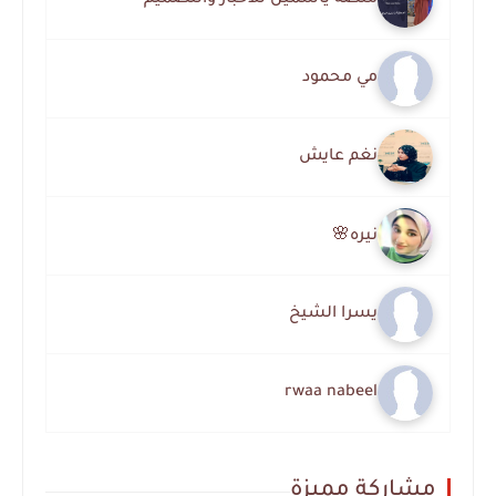
مي محمود
نغم عايش
نيره🌸
يسرا الشيخ
rwaa nabeel
مشاركة مميزة