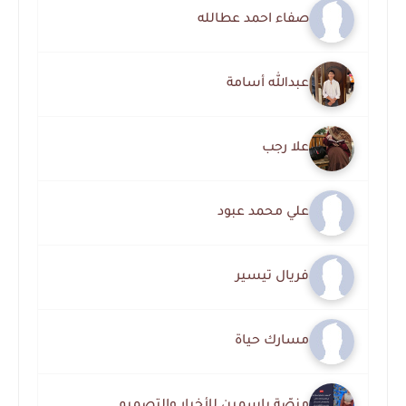
صفاء احمد عطالله
عبدالله أسامة
علا رجب
علي محمد عبود
فريال تيسير
مسارك حياة
منصّة ياسمين للأخبار والتصميم