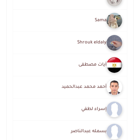
Sama
Shrouk eldaly
آيات مصطفى
أحمد محمد عبدالحميد
إسراء لطفي
بسمله عبدالناصر