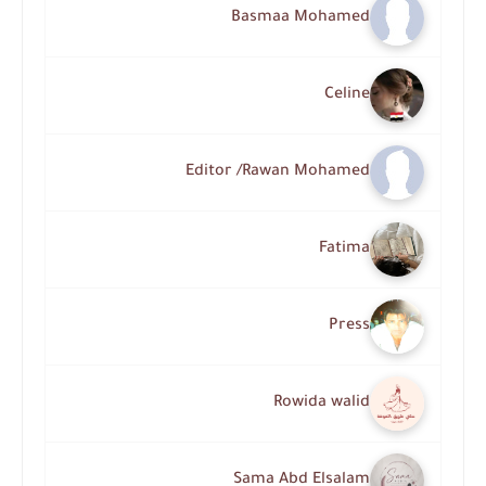
Basmaa Mohamed
Celine
Editor /Rawan Mohamed
Fatima
Press
Rowida walid
Sama Abd Elsalam