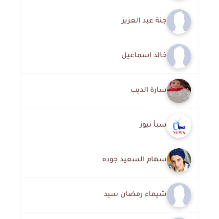
جنة عبد العزيز
خالد اسماعيل
سارة الديب
سبأ نيوز
سهام السعيد جوده
شيماء رمضان سيد