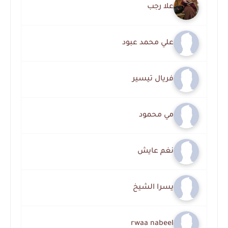
علا رجب
علي محمد عبود
فريال تيسير
مي محمود
نغم عايش
يسرا الشيخ
rwaa nabeel