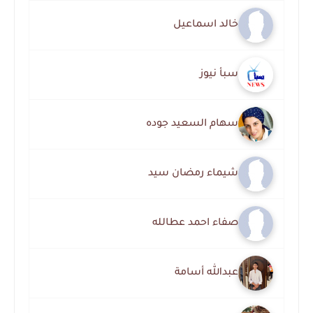
خالد اسماعيل
سبأ نيوز
سهام السعيد جوده
شيماء رمضان سيد
صفاء احمد عطالله
عبدالله أسامة