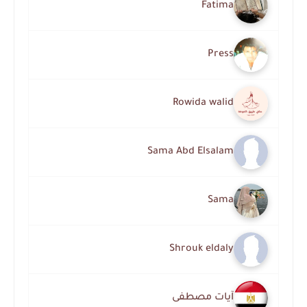
Fatima
Press
Rowida walid
Sama Abd Elsalam
Sama
Shrouk eldaly
آيات مصطفى