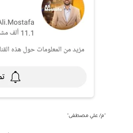
"م/ علي مصطفى"