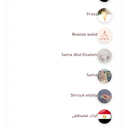
Press
Rowida walid
Sama Abd Elsalam
Sama
Shrouk eldaly
آيات مصطفى