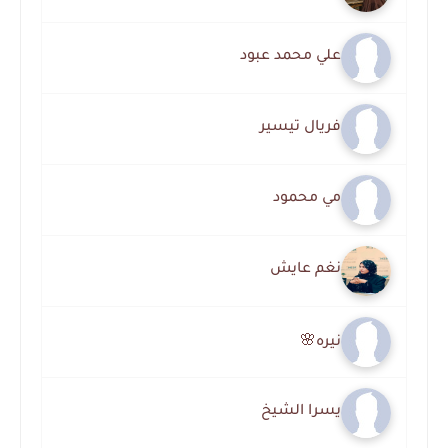
علي محمد عبود
فريال تيسير
مي محمود
نغم عايش
نيره🌸
يسرا الشيخ