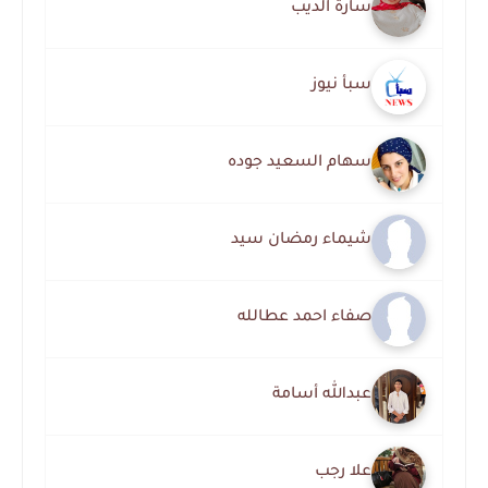
سارة الديب
سبأ نيوز
سهام السعيد جوده
شيماء رمضان سيد
صفاء احمد عطالله
عبدالله أسامة
علا رجب