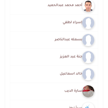
أحمد محمد عبدالحميد
إسراء لطفي
بسمله عبدالناصر
جنة عبد العزيز
خالد اسماعيل
سارة الديب