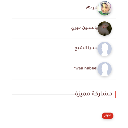
نيره🌸
ياسمين خيري
يسرا الشيخ
rwaa nabeel
مشاركة مميزة
اخبار