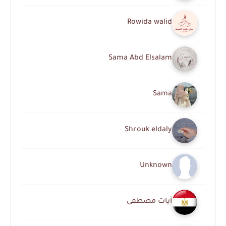
Rowida walid
Sama Abd Elsalam
Sama
Shrouk eldaly
Unknown
آيات مصطفى