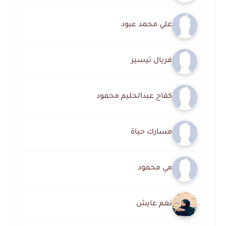
علي محمد عبود
فريال تيسير
كفاح عبدالحليم محمود
مسارك حياة
مي محمود
نغم عايش