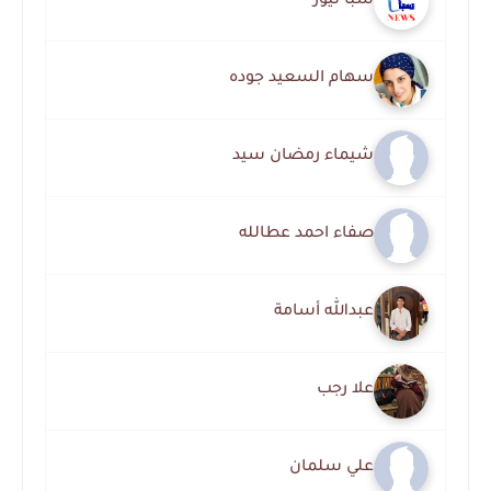
سبأ نيوز
سهام السعيد جوده
شيماء رمضان سيد
صفاء احمد عطالله
عبدالله أسامة
علا رجب
علي سلمان