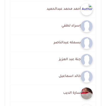
أحمد محمد عبدالحميد
إسراء لطفي
بسمله عبدالناصر
جنة عبد العزيز
خالد اسماعيل
سارة الديب