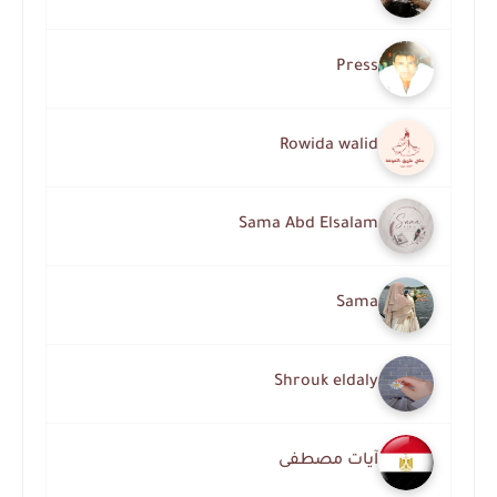
Press
Rowida walid
Sama Abd Elsalam
Sama
Shrouk eldaly
آيات مصطفى