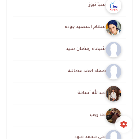
سبأ نيوز
سهام السعيد جوده
شيماء رمضان سيد
صفاء احمد عطالله
عبدالله أسامة
علا رجب
علي محمد عبود